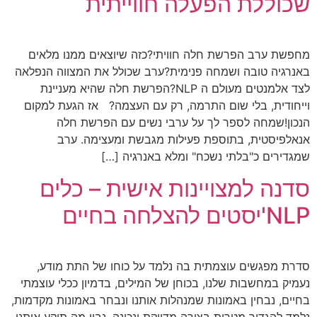
שכוללת הפעלה חווייתית
מחפשת ערב הפרשת חלה חוויתי?כזה שיוצאים ממנו מלאים
באנרגיה טובה ושמחה פנימית?ערב שכולל את המצווה הנפלאה
לצד אלמנטים מעולם ה NLP?הפרשת חלה שהיא מעניינת
וייחודית, בלי שום התרמה, רק עם העצמה? אז הגעת למקום
הנכון!שמחה לספר לך על ערבי נשים עם הפרשת חלה
אנאלפיסטית, בתוספת פעילות מגבשת ומעצימה. ערב
שמגדירים כ"בלתי נשכח" ומלא באנרגיה […]
סדנה למצויינות אישית – כלים
NLP'יסטים להצלחה בחיים
סדרת מפגשים עוצמתית בה נלמד על כוחו של התת מודע,
נעמיק במחשבות שלנו, בכוחן של המילים, בדמיון ככלי עוצמתי
בחיים, נבחין באמונות שמנהלות אותנו ונבחר באמונות מקדמות,
נלמד להגדיר מטרות בצורה מדויקת ונכונה, נבין מה תוקע אותנו