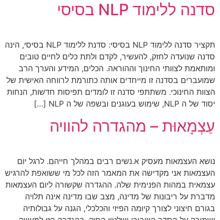
סדנה ללימוד NLP בסיסי
תקציר סדנה ללימוד NLP בסיסי: סדנת ללימוד NLP בסיסי, הינה
סדנה שנועדה לחזק, להעשיר, לקדם ולתת כלים לחיים טובים
ומותאמת לצוותי החינוך וההוראה. הכלים, המידע והערך הרב
שמועברים בסדנה זו מייחדים אותה כתורמת לרווחה האישית של
הצוות החינוכי. משתתפי סדנה זו לומדים תפיסות חדשות, הנחות
יסוד של ה NLP, שימוש בעוגנים ובשפה של ה NLP […]
עַצְמָאוּת – מהגדרה להוויה
נושא העצמאות מעסיק א.נשים רבים במהלך חייהם. לרגל יום
העצמאות אני מקדישה את המאמר הזה לכל מי ששואפת להרגיש
עצמאית במהות הפנימית שלה. ההגדרה שקשורה ליום העצמאות
מדברת על ריבונות של מדינה, מצב שבו מדינה אינה תלויה
בגורם חיצוני לצורך קיומה הפיזי והכלכלי, הגנה על גבולותיה
ושמירה על הסדר הציבורי ושלטון החוק. בהגדרה הזו למעשה