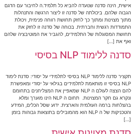
אישית, הינה סדנה שנועדה להביא כל תלמיד.ה לחיבור עם הדגם
הגבוה שלהם. ביכולתה של סדנה זו ליצור הרגשה והתנהלות
מתוך מצוינות ומתוך כך לחזק תחושת רווחה פנימית, ויכולת
התמודדות רגשית וחברתית. בכוחה של סדנה זו לחזק את
תחושת המסוגלות של התלמידים, להגביר את המוטיבציה שלהם
ואף את […]
סדנה ללימוד NLP בסיסי
תקציר סדנה ללימוד NLP בסיסי לתלמידי על יסודי: סדנת לימוד
NLP בסיסי זו מותאמת לתלמידים בגילאי על יסודי ומאפשרת
להם הצצה לעולם ה NLP שמאפיין את המצליחנים בתחומם
ונקרא גם חקר המצוינות. תחום ה NLP הינו מוערך ומלא
בהצלחות ברמה העולמית והארצית. ידוע שסל הכלים, המידע
והטכניקות של ה NLP הוא מהמובילים בתוצאות גבוהות בזמן
[…]
סדנת מצוינות אישית