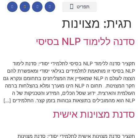
המומחיות שלי
תכנים לבתי ספר
הרצאות וסדנאות
קורס דיגיטלי – חרדות
קטלוג שמנים ארומתיים
תגית:
מצוינות
סדנה ללימוד NLP בסיסי
תקציר סדנה ללימוד NLP בסיסי לתלמידי יסודי: סדנת לימוד
NLP בסיסי זו מותאמת לתלמידים בגילאי יסודי ומאפשרת להם
הצצה לעולם ה NLP שמאפיין את המצליחנים בתחומם ונקרא גם
חקר המצוינות. תחום ה NLP הינו מוערך ומלא בהצלחות ברמה
העולמית והארצית. ידוע שסל הכלים, המידע והטכניקות של ה
NLP הוא מהמובילים בתוצאות גבוהות בזמן קצר. התלמידים […]
סדנת מצוינות אישית
תקציר סדנת מצוינות אישית לתלמידי יסודי: סדנת מצוינות