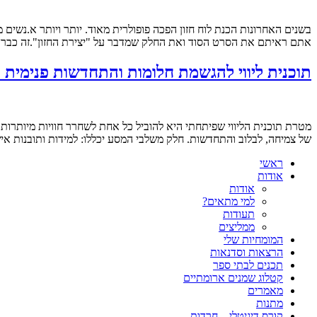
בשנים האחרונות הכנת לוח חזון הפכה פופולרית מאוד. יותר ויותר א.נשים מ
אתם ראיתם את הסרט הסוד ואת החלק שמדבר על "יצירת החזון".זה כבר ל
תוכנית ליווי להגשמת חלומות והתחדשות פנימי
מטרת תוכנית הליווי שפיתחתי היא להוביל כל אחת לשחרר חוויות מיותרו
של צמיחה, לבלוב והתחדשות. חלק משלבי המסע יכללו: למידות ותובנות איש
ראשי
אודות
אודות
למי מתאים?
תעודות
ממליצים
המומחיות שלי
הרצאות וסדנאות
תכנים לבתי ספר
קטלוג שמנים ארומתיים
מאמרים
מתנות
קורס דיגיטלי – חרדות