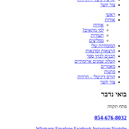
צור קשר
ראשי
אודות
אודות
למי מתאים?
תעודות
ממליצים
המומחיות שלי
הרצאות וסדנאות
תכנים לבתי ספר
קטלוג שמנים ארומתיים
מאמרים
מתנות
קורס דיגיטלי – חרדות
צור קשר
בואי נדבר
פתח תקווה
054-676-8032
Whatsapp
Envelope
Facebook
Instagram
Youtube