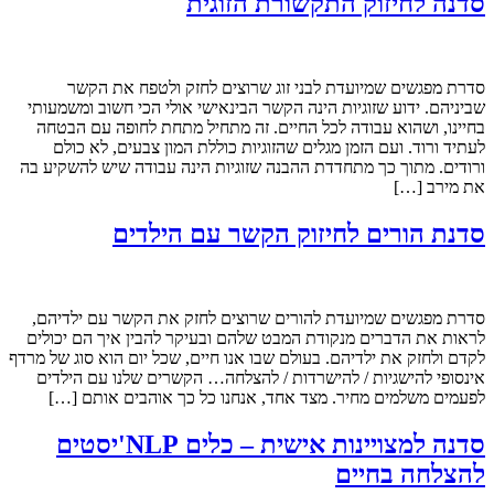
סדנה לחיזוק התקשורת הזוגית
סדרת מפגשים שמיועדת לבני זוג שרוצים לחזק ולטפח את הקשר
שביניהם. ידוע שזוגיות הינה הקשר הבינאישי אולי הכי חשוב ומשמעותי
בחיינו, ושהוא עבודה לכל החיים. זה מתחיל מתחת לחופה עם הבטחה
לעתיד ורוד. ועם הזמן מגלים שהזוגיות כוללת המון צבעים, לא כולם
ורודים. מתוך כך מתחדדת ההבנה שזוגיות הינה עבודה שיש להשקיע בה
את מירב […]
סדנת הורים לחיזוק הקשר עם הילדים
סדרת מפגשים שמיועדת להורים שרוצים לחזק את הקשר עם ילדיהם,
לראות את הדברים מנקודת המבט שלהם ובעיקר להבין איך הם יכולים
לקדם ולחזק את ילדיהם. בעולם שבו אנו חיים, שכל יום הוא סוג של מרדף
אינסופי להישגיות / להישרדות / להצלחה… הקשרים שלנו עם הילדים
לפעמים משלמים מחיר. מצד אחד, אנחנו כל כך אוהבים אותם […]
סדנה למצויינות אישית – כלים NLP'יסטים
להצלחה בחיים