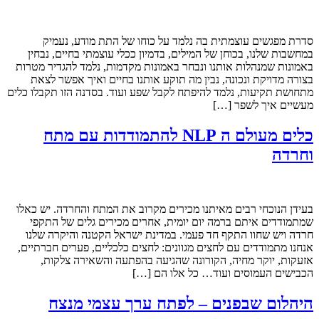
סדרת מפגשים עוצמתית בה נלמד על כוחו של התת מודע, נעמיק
במחשבות שלנו, בכוחן של המילים, בדמיון ככלי עוצמתי בחיים, נבחין
באמונות שמנהלות אותנו ונבחר באמונות מקדמות, נלמד להגדיר מטרות
בצורה מדויקת ונכונה, נבין מה תוקע אותנו בחיים ואיך אפשר לצאת
מתחושת תקיעות, נלמד להיפתח לקבל שפע ועוד. בסדנה הזו תקבלו כלים
מעשיים איך לשפר […]
כלים מעולם ה NLP להתמודדות עם מתח
וחרדה
בעידן הנוכחי רבים מאיתנו מכירים מקרוב את המתח והחרדה. יש כאלו
שמתמודדים איתם ברמה יום יומית, אחרים מכירים גלים של התקפי
חרדה ויש שחוו התקף חד פעמי. במדינת ישראל הקטנה והיקרה שלנו
אנחנו מתמודדים עם לחצים מגוונים: לחצים כלכליים, פערים חברתיים,
אזעקות, יוקר מחיה, הקורונה שהגיעה בהפתעה והשאירה צלקות,
הכבישים העמוסים ועוד… כל אלו הם […]
היהלום שבפנים – לפתח ערך עצמי מנצח