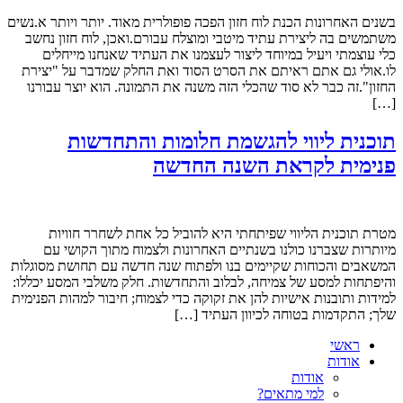
בשנים האחרונות הכנת לוח חזון הפכה פופולרית מאוד. יותר ויותר א.נשים
משתמשים בה ליצירת עתיד מיטבי ומוצלח עבורם.ואכן, לוח חזון נחשב
כלי עוצמתי ויעיל במיוחד ליצור לעצמנו את העתיד שאנחנו מייחלים
לו.אולי גם אתם ראיתם את הסרט הסוד ואת החלק שמדבר על "יצירת
החזון".זה כבר לא סוד שהכלי הזה משנה את התמונה. הוא יוצר עבורנו
[…]
תוכנית ליווי להגשמת חלומות והתחדשות
פנימית לקראת השנה החדשה
מטרת תוכנית הליווי שפיתחתי היא להוביל כל אחת לשחרר חוויות
מיותרות שצברנו כולנו בשנתיים האחרונות ולצמוח מתוך הקושי עם
המשאבים והכוחות שקיימים בנו ולפתוח שנה חדשה עם תחושת מסוגלות
והיפתחות למסע של צמיחה, לבלוב והתחדשות. חלק משלבי המסע יכללו:
למידות ותובנות אישיות להן את זקוקה כדי לצמוח; חיבור למהות הפנימית
שלך; התקדמות בטוחה לכיוון העתיד […]
ראשי
אודות
אודות
למי מתאים?