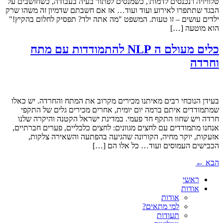
טלוויזיה ו'נכנסים לדמות', כשמנסים לפתור בעיה בעבודה, כשחושבים על
הבגד שתתפרו לאירוע ועוד ועוד… אז אם חשבתם שדמיון זה משהו שרק
ילדים עושים – זו טעות. המשפט "מה אתה ילד? תפסיק לחלום בהקיץ!"
הוא מוטעה […]
כלים מעולם ה NLP להתמודדות עם מתח
וחרדה
בעידן הנוכחי רבים מאיתנו מכירים מקרוב את המתח והחרדה. יש כאלו
שמתמודדים איתם ברמה יום יומית, אחרים מכירים גלים של התקפי
חרדה ויש שחוו התקף חד פעמי. במדינת ישראל הקטנה והיקרה שלנו
אנחנו מתמודדים עם לחצים מגוונים: לחצים כלכליים, פערים חברתיים,
אזעקות, יוקר מחיה, הקורונה שהגיעה בהפתעה והשאירה צלקות,
הכבישים העמוסים ועוד… כל אלו הם […]
הבא
←
ראשי
אודות
אודות
למי מתאים?
תעודות