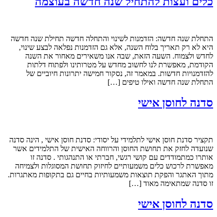
כלים ועצות להתחיל שנה חדשה בעוצמה
התחלת שנה חדשה: הזדמנות לשינוי והתחלה חדשה תחילת שנה חדשה
היא לא רק תאריך בלוח השנה, אלא גם הזדמנות נפלאה לבצע שינוי,
לחדש ולצמוח. השעה הזאת, שבה אנו משאירים מאחור את השנה
הקודמת, מאפשרת לנו לחשוב מחדש על מטרותינו ולפתוח דלתות
להזדמנויות חדשות. במאמר זה, נסקור חמישה יתרונות חיוביים של
התחלת שנה חדשה ואילו טיפים […]
סדנה לחוסן אישי
תקציר סדנת חוסן אישי לתלמידי על יסודי: סדנת חוסן אישי , הינה סדנה
שנועדה לחזק את תחושת החוסן והרווחה האישית של התלמידים אשר
אותרו כמתמודדים עם קושי רגשי, חברתי או התנהגותי . סדנה זו
מאפשרת לרכוש כלים משמעותיים לחיזוק תחושת המסוגלות ולצמיחה
מתוך האתגר והפקת תוצאות משמעותיות בחיים גם בתקופות מאתגרות.
זו סדנה שמתאימה מאוד […]
סדנה לחוסן אישי