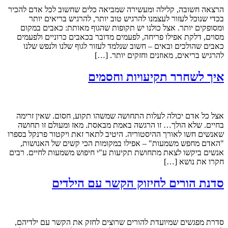
הרצאה חשובה, קלילה ומעשירה שמביאה כלים שחשוב לכל אדם להכיר
בכדי שנוכל לעזור לעצמנו להרגיש טוב יותר, להרגיש בריאים יותר
ומסופקים יותר. אצל כולנו יש תקופות שהגוף מאותת: כאבים במקום
מסוים, דלקת אפילו פריחה, לפעמים מדובר בכאבים כרוניים ולפעמים
כאבים שהולכים ובאים – חשוב שנלמד לעזור לגוף שלנו ולנפש שלנו
להרגיש בריאים, מאוזנים וחזקים יותר. […]
איך לשחרר תקיעויות וחסמים
אצל כל אדם יכולה לעלות התחושה שמשהו תקוע, חסום. שאין זרימה
בחיים. שלא הולך… זו הרגשה באמת מבאסת. מאז ומעולם זו תחושה
שאנשים חשו לאורך ההיסטוריה. היטיב לתאר זאת ויקטור פרנקל בספרו
"האדם מחפש משמעות" – אפילו במקומות הכי קשים של האנושות,
אנשים ביקשו לצאת מתחושת תקיעות ע"י חיפוש משמעות לחיים. רבים
חקרו את נושא […]
סדנת הורים לחיזוק הקשר עם הילדים
סדרת מפגשים שמיועדת להורים שרוצים לחזק את הקשר עם ילדיהם,