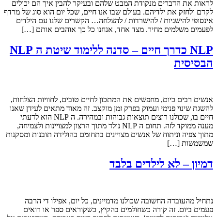
לראות את הדברים מנקודת המבט שלהם ובעיקר להבין איך הם יכולים
לקדם ולחזק את ילדיהם. בעולם שבו אנו חיים, שכל יום הוא סוג של מרדף
אינסופי להישגיות / להישרדות / להצלחה… הקשרים שלנו עם הילדים
לפעמים משלמים מחיר. מצד אחד, אנחנו כל כך אוהבים אותם […]
NLP כדרך חיים – סדנה ללימוד שיטת ה NLP
הבסיסית
אנשים רבים כיום, מחפשים את המתכון לחיים טובים, לחוויות הצלחות,
להשגת שינוי פנימי ועמוק בפרק זמן מוקצב. זה מאוד מתאים לעידן שאנו
חיים בו, שכולנו רוצים תוצאות גבוהות ובמהירה. ה NLP הוא לדעתי
מענה ממוקד לזה. תחום ה NLP נולד מתוך הרצון למצויינות ולצמיחה,
מתוך צפיה וניתוח של אנשים מצויינים בתחומם בהולידה תובנות ומסקנות
שמשמשות […]
דמיון – לא לילדים בלבד
נתחיל מהעובדה החשובה שכולנו מדמיינים, כל יום, אפילו די הרבה
פעמים ביום. זה קורה כשחולמים בהקיץ, כשקוראים ספר או רואים